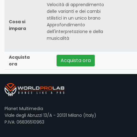
Velocità di apprendimento
delle varianti e dei cambi
stilistici in un unico brano
Cosa si
Approfondimento
impara
dell'interpretazione e della
musicalità
Acquista
Acquista ora
ora
Planet Multimedia
Viale degli Abruzzi 13/A - 20131 Milano (Italy)
P.IVA: 06836510963